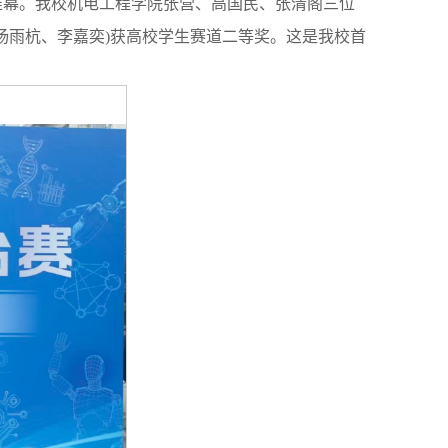
落下帷幕。我校机电工程学院张营、高国民、张清阁三位
、杨雨杭、李嘉奕)获高校学生赛道二等奖。这是我校首