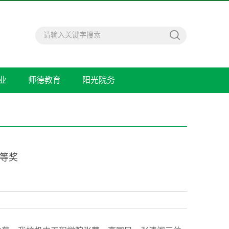
业
师德教育
阳光院务
二等奖