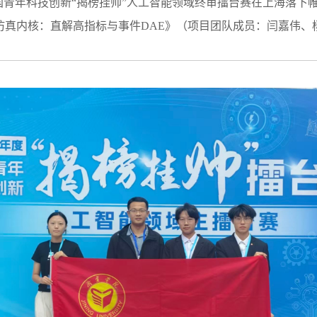
年度中国青年科技创新“揭榜挂帅”人工智能领域终审擂台赛在上海
工业仿真内核：直解高指标与事件DAE》（项目团队成员：闫嘉伟