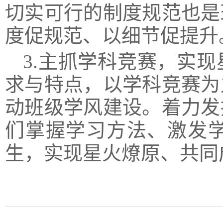
切实可行的制度规范也是
度促规范、以细节促提升
3.主抓学科竞赛，实
求与特点，以学科竞赛为
动班级学风建设。着力发
们掌握学习方法、激发
生，实现星火燎原、共同