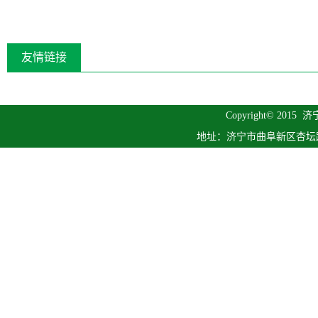
友情链接
Copyright© 2015
济
地址：济宁市曲阜新区杏坛路1号 