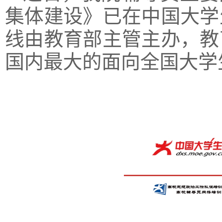
集体建设》已在中国大学
线由教育部主管主办，教
国内最大的面向全国大学