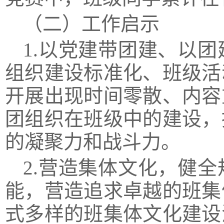
（二）工作启示
1.以党建带团建、以
组织建设标准化、班级活
开展出现时间零散、内容
团组织在班级中的建设，
的凝聚力和战斗力。
2.营造集体文化，健
能，营造追求卓越的班集
式多样的班集体文化建设