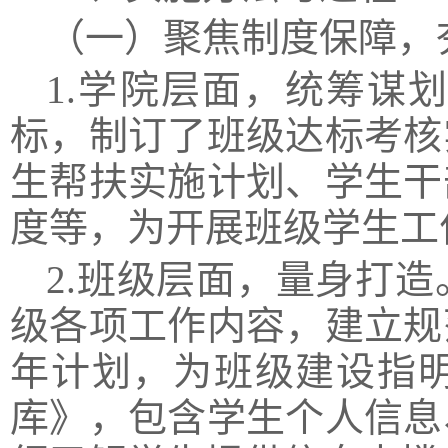
（一）聚焦制度保障，
1.学院层面，统筹谋
标，制订了班级达标考核
生帮扶实施计划、学生干
度等，为开展班级学生工
2.班级层面，量身打
级各项工作内容，建立规
年计划，为班级建设指
库》，包含学生个人信息