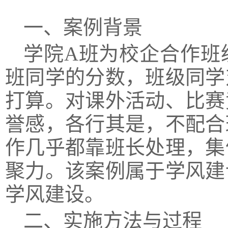
一、案例背景
学院A班为校企合作班
班同学的分数，班级同学
打算。对课外活动、比赛
誉感，各行其是，不配合
作几乎都靠班长处理，集
聚力。该案例属于学风建
学风建设。
二、实施方法与过程