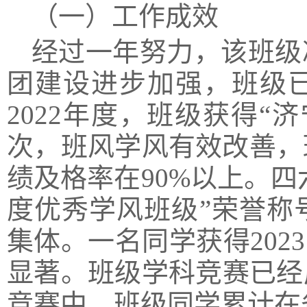
（一）工作成效
经过一年努力，该班级
团建设进步加强，班级已
2022年度，班级获得“
次，班风学风有效改善，
绩及格率在90%以上。四
度优秀学风班级”荣誉称
集体。一名同学获得202
显著。班级学科竞赛已经
竞赛中，班级同学累计在