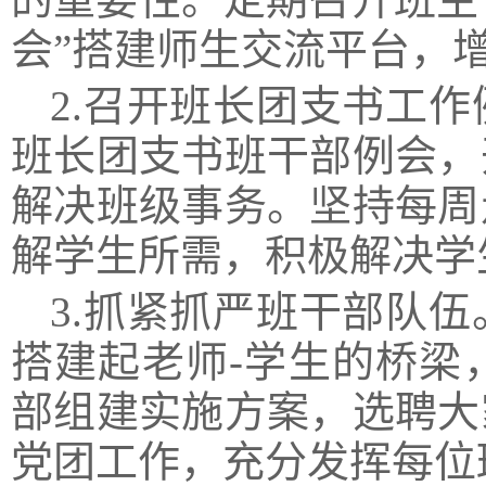
会”搭建师生交流平台，
2.召开班长团支书工
班长团支书班干部例会，
解决班级事务。坚持每周
解学生所需，积极解决学
3.抓紧抓严班干部队
搭建起老师-学生的桥梁
部组建实施方案，选聘大
党团工作，充分发挥每位