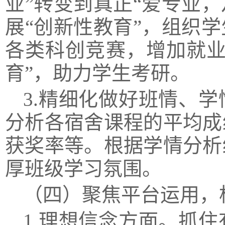
业”转变到真正“爱专业
展“创新性教育”，组织
各类科创竞赛，增加就业
育”，助力学生考研。
3.精细化做好班情、
分析各宿舍课程的平均成
获奖率等。根据学情分析
厚班级学习氛围。
（四）聚焦平台运用，
1.理想信念方面。抓