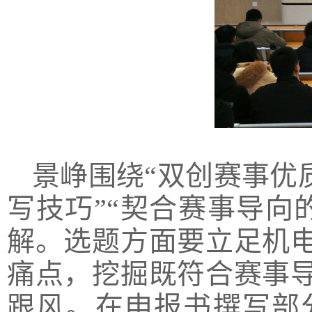
景峥围绕“双创赛事优
写技巧”“契合赛事导向
解。选题方面要立足机
痛点，挖掘既符合赛事
跟风。在申报书撰写部