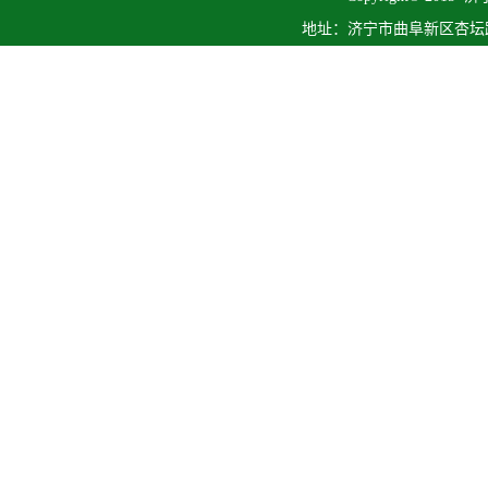
地址：济宁市曲阜新区杏坛路1号 