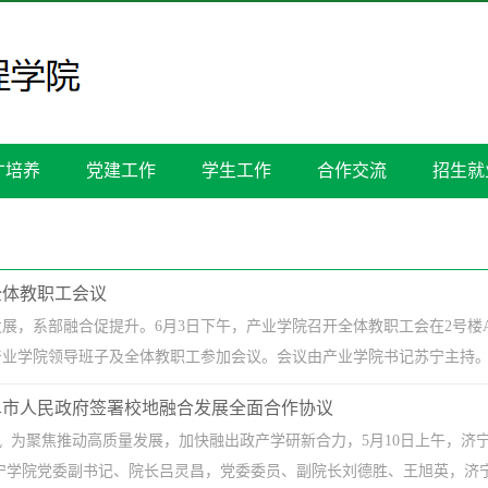
才培养
党建工作
学生工作
合作交流
招生就
全体教职工会议
展，系部融合促提升。6月3日下午，产业学院召开全体教职工会在2号楼
业学院领导班子及全体教职工参加会议。会议由产业学院书记苏宁主持。李
阜市人民政府签署校地融合发展全面合作协议
 为聚焦推动高质量发展，加快融出政产学研新合力，5月10日上午，济
院党委副书记、院长吕灵昌，党委委员、副院长刘德胜、王旭英，济宁市