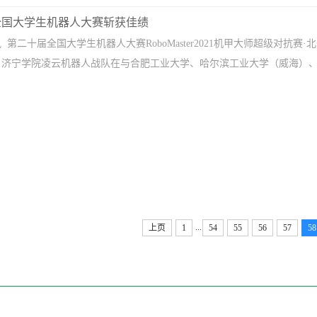
全国大学生机器人大赛斩获佳绩
 第二十届全国大学生机器人大赛RoboMaster2021机甲大师超级对抗赛·
济宁学院凌云机器人战队在与合肥工业大学、哈尔滨工业大学（威海）、东北
...
上页
1
54
55
56
57
58